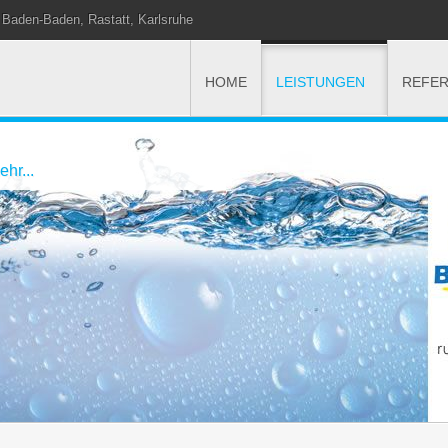
 Baden-Baden, Rastatt, Karlsruhe
HOME
LEISTUNGEN
REFE
hr...