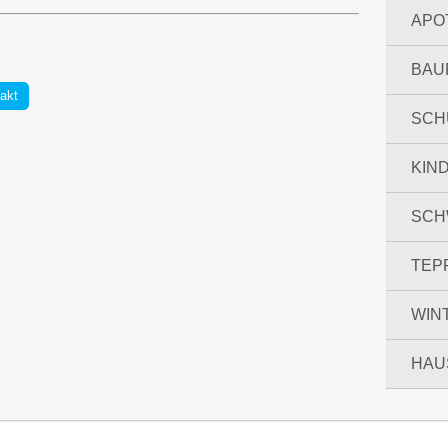
APO
BAU
akt
SCH
KIN
SCH
TEP
WIN
HAU